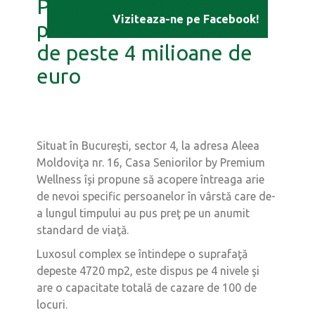
Premium Wellness,
Viziteaza-ne pe Facebook!
primul azil din România
de peste 4 milioane de
euro
Situat în Bucureşti, sector 4, la adresa Aleea
Moldoviţa nr. 16, Casa Seniorilor by Premium
Wellness îşi propune să acopere întreaga arie
de nevoi specific persoanelor în vârstă care de-
a lungul timpului au pus preţ pe un anumit
standard de viaţă.
Luxosul complex se întindepe o suprafaţă
depeste 4720 mp2, este dispus pe 4 nivele şi
are o capacitate totală de cazare de 100 de
locuri.