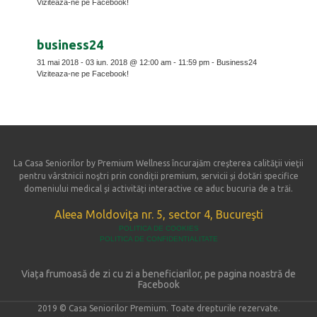
Viziteaza-ne pe Facebook!
business24
31 mai 2018 - 03 iun. 2018 @ 12:00 am - 11:59 pm - Business24
Viziteaza-ne pe Facebook!
La Casa Seniorilor by Premium Wellness încurajăm creşterea calităţii vieţii
pentru vârstnicii noştri prin condiții premium, servicii și dotări specifice
domeniului medical și activități interactive ce aduc bucuria de a trăi.
Aleea Moldoviţa nr. 5, sector 4, Bucureşti
POLITICA DE COOKIES
POLITICA DE CONFIDENTIALITATE
Viața frumoasă de zi cu zi a beneficiarilor, pe pagina noastră de
Facebook
2019 © Casa Seniorilor Premium. Toate drepturile rezervate.