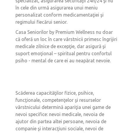
specializat, asigurarea securităţii 24h/24 şi nu
în cele din urmă asigurarea unui meniu
personalizat conform medicamentaţiei şi
regimului fiecărui senior.
Casa Seniorilor by Premium Wellness nu doar
că oferă un loc în care vârstnicii primesc îngrijiri
medicale zilnice de excepţie, dar asigură şi
suport emoţional – spiritual pentru confortul
psiho - mental de care ei au neapărat nevoie.
Scăderea capacităţilor fizice, psihice,
funcţionale, competenţelor şi resurselor
vârstnicului determină apariţia unei game de
nevoi specifice: nevoi medicale, nevoia de
ajutor din partea altei persoane, nevoia de
companie şi interacţiuni sociale, nevoi de