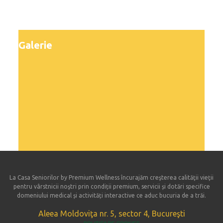
Galerie
La Casa Seniorilor by Premium Wellness încurajăm creşterea calităţii vieţii
pentru vârstnicii noştri prin condiții premium, servicii și dotări specifice
domeniului medical și activități interactive ce aduc bucuria de a trăi.
Aleea Moldoviţa nr. 5, sector 4, Bucureşti