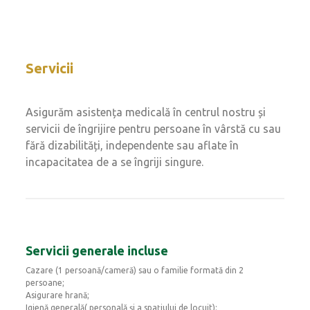
primitor, iar
casa să devina acasă pentru niște bătrâneți fericite
și liniștite.
Servicii
Asigurăm asistența medicală în centrul nostru și
servicii de îngrijire pentru persoane în vârstă cu sau
fără dizabilități, independente sau aflate în
incapacitatea de a se îngriji singure.
Servicii generale incluse
Cazare (1 persoană/cameră) sau o familie formată din 2
persoane;
Asigurare hrană;
Igienă generală( personală și a spațiului de locuit);