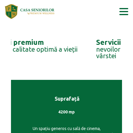
Skip
to
content
Servicii și dotări adaptate
nevoilor medicale specifice
vârstei
Suprafață
4200 mp
Un spațiu generos cu sală de cinema,