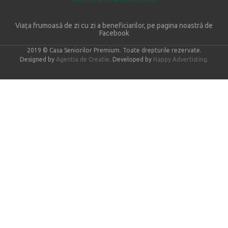
POLITICA DE CONFIDENTIALITATE
Viața frumoasă de zi cu zi a beneficiarilor, pe pagina noastră de
Facebook
2019 © Casa Seniorilor Premium. Toate drepturile rezervate.
Designed by
Agentia de Creatie
. Developed by
Happy Advertisting.