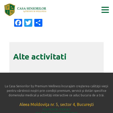
Skip
to
Facebook
Twitter
Partajează
content
Alte activitati
La Casa Seniorilor by Premium Wellness încurajăm creşterea calităţii vieţii
pentru vârstnicii noştri prin condiții premium, servicii și dotări specifice
domeniului medical și activități interactive ce aduc bucuria de a trăi.
Aleea Moldoviţa nr. 5, sector 4, Bucureşti
POLITICA DE COOKIES