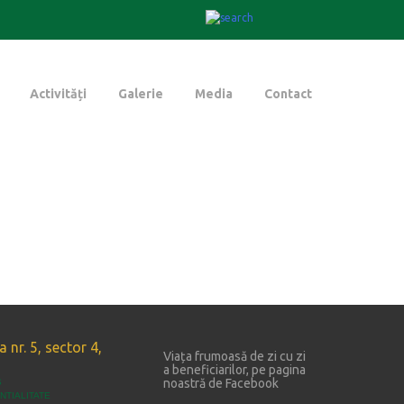
Activități
Galerie
Media
Contact
 nr. 5, sector 4,
Viața frumoasă de zi cu zi
a beneficiarilor, pe pagina
noastră de Facebook
S
NTIALITATE