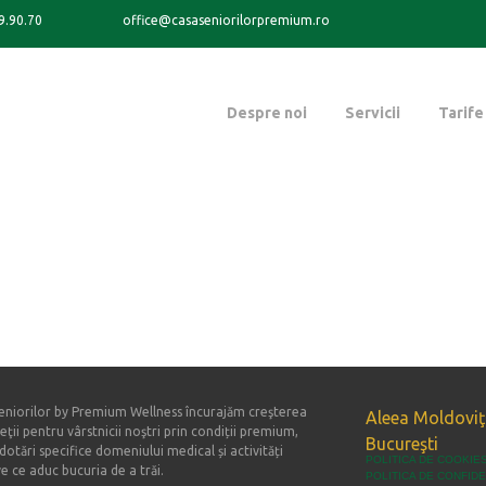
9.90.70
office@casaseniorilorpremium.ro
Despre noi
Servicii
Tarife
eniorilor by Premium Wellness încurajăm creşterea
Aleea Moldoviţa
vieţii pentru vârstnicii noştri prin condiții premium,
Bucureşti
i dotări specifice domeniului medical și activități
POLITICA DE COOKIE
ve ce aduc bucuria de a trăi.
POLITICA DE CONFIDE